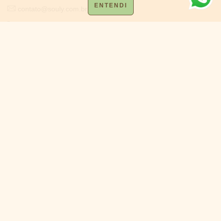
ENTENDI
contato@souly.com.br
+55 (48) 99166-2681
De segunda a quinta, das 07h às 17h, exceto feriados;
Sexta: 07h às 16h, exceto feriados.
Informações
Atendimento
Termos e Condições de Uso
Fale Conosco
Política de Privacidade e
LGPD
Formas de pagamento
1395 avaliações reais