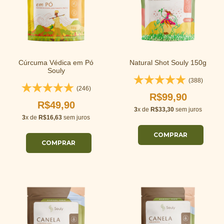
Cúrcuma Védica em Pó
Natural Shot Souly 150g
Souly
(388)
(246)
R$99,90
R$49,90
3
x de
R$33,30
sem juros
3
x de
R$16,63
sem juros